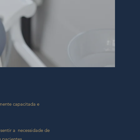
mente capacitada e
 sentir a necessidade de
 pacientes.