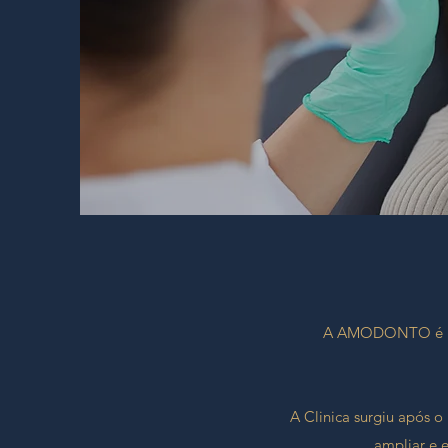
A AMODONTO é uma 
A Clinica surgiu após o
ampliar e 