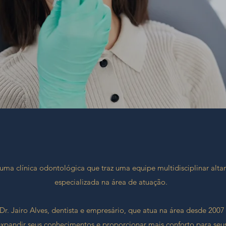
clínica odontológica que traz uma equipe multidisciplinar alta
especializada na área de atuação.
 Dr. Jairo Alves, dentista e empresário, que atua na área desde 2007
expandir seus conhecimentos e proporcionar mais conforto para seus